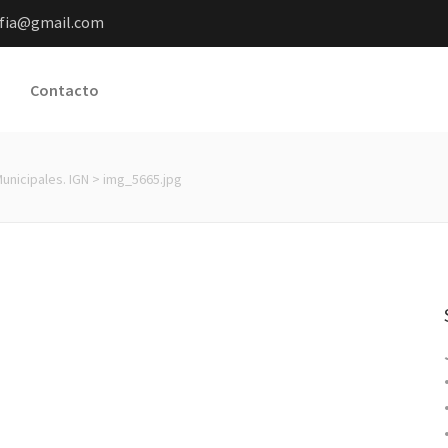
afia@gmail.com
Contacto
unicipales. IGN
>
img_5665.jpg