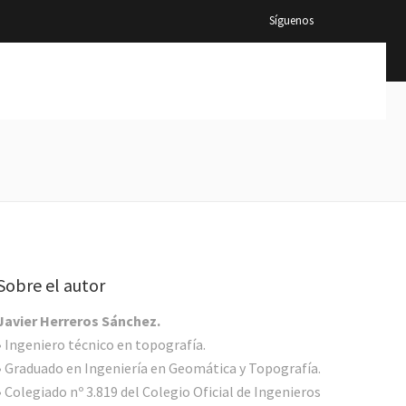
Síguenos
Sobre el autor
Javier Herreros Sánchez.
• Ingeniero técnico en topografía.
• Graduado en Ingeniería en Geomática y Topografía.
• Colegiado nº 3.819 del Colegio Oficial de Ingenieros