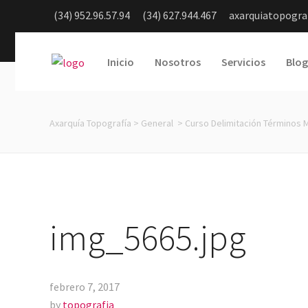
(34) 952.96.57.94
(34) 627.944.467
axarquiatopogr
Inicio
Nosotros
Servicios
Blog
Axarquía Topografía
>
General
>
Curso Delimitación Términos M
img_5665.jpg
febrero 7, 2017
by
topografia