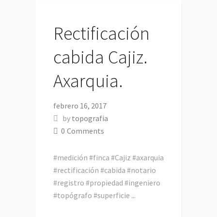
Rectificación
cabida Cajiz.
Axarquia.
febrero 16, 2017
by
topografia
0
Comments
‪#medición #finca #Cajiz #axarquia
#rectificación #cabida #notario
#registro #propiedad #ingeniero
#topógrafo #superficie ‬...