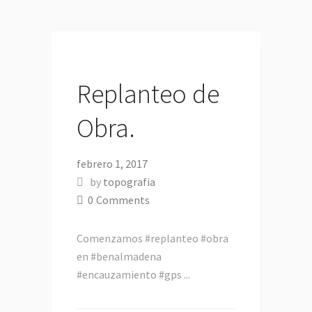
Replanteo de
Obra.
febrero 1, 2017
by
topografia
0
Comments
Comenzamos #replanteo #obra
en #benalmadena
#encauzamiento #gps ...