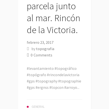
parcela junto
al mar. Rincón
de la Victoria.
febrero 23, 2017
by
topografia
0
Comments
#levantamiento #topográfico
#topógrafo #rincondelavictoria
#gps #topography #topographie
#gps #ergnss #topcon #arroyo...
GENERAL