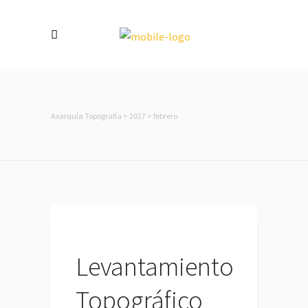
Axarquía Topografía
>
2017
>
febrero
Levantamiento
Topográfico