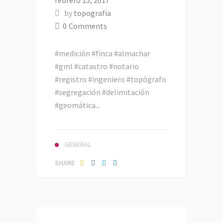
by
topografia
0
Comments
#medición #finca #almachar
#gml #catastro #notario
#registro #ingeniero #topógrafo
#segregación #delimitación
#geomática...
GENERAL
SHARE