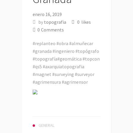
enero 16, 2019
by
topografia
0
likes
0
Comments
#replanteo #obra #almuñecar
#granada #ingeniero #topógrafo
#topografía#geomática #topcon
#qs5 #axarquiatopografia
#magnet #surveying #surveyor
#agrimensura #agrimensor
GENERAL