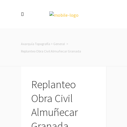
Axarquía Topografía
>
General
>
Replanteo Obra Civil Almuñecar Granada
Replanteo
Obra Civil
Almuñecar
Granada